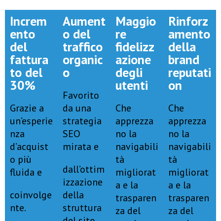
Increm
Aument
Maggio
Rinforz
ento
o del
re
amento
del
traffico
fidelizz
della
fattura
organic
azione
brand
to del
o
degli
reputati
30%
utenti
on
Favorito
Grazie a
da una
Che
Che
un’esperie
strategia
apprezza
apprezza
nza
SEO
no la
no la
d’acquist
mirata e
navigabili
navigabili
o più
tà
tà
dall’ottim
fluida e
migliorat
migliorat
izzazione
a e la
a e la
coinvolge
della
trasparen
trasparen
nte.
struttura
za del
za del
del sito.