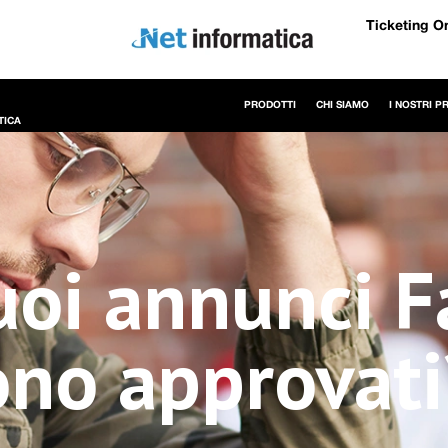
Ticketing O
PRODOTTI
CHI SIAMO
I NOSTRI P
TICA
tuoi annunci 
no approvati