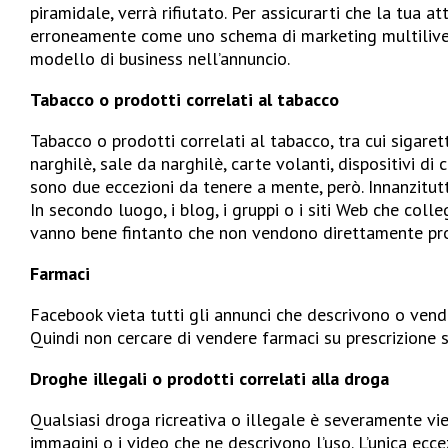
piramidale, verrà rifiutato. Per assicurarti che la tua a
erroneamente come uno schema di marketing multilivel
modello di business nell’annuncio.
Tabacco o prodotti correlati al tabacco
Tabacco o prodotti correlati al tabacco, tra cui sigarett
narghilè, sale da narghilè, carte volanti, dispositivi di
sono due eccezioni da tenere a mente, però. Innanzitut
In secondo luogo, i blog, i gruppi o i siti Web che coll
vanno bene fintanto che non vendono direttamente pro
Farmaci
Facebook vieta tutti gli annunci che descrivono o ven
Quindi non cercare di vendere farmaci su prescrizione 
Droghe illegali o prodotti correlati alla droga
Qualsiasi droga ricreativa o illegale è severamente vi
immagini o i video che ne descrivono l’uso. L’unica ecc