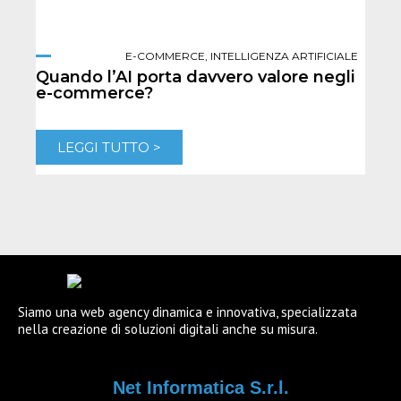
E-COMMERCE
,
INTELLIGENZA ARTIFICIALE
Quando l’AI porta davvero valore negli
Per
e-commerce?
per 
LEGGI TUTTO >
L
Siamo una web agency dinamica e innovativa, specializzata
nella creazione di soluzioni digitali anche su misura.
Net Informatica S.r.l.