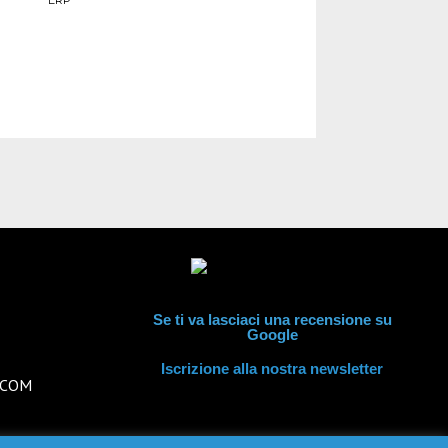
ERP
Quando l’AI
LEGGI TUTTO 
Se ti va lasciaci una recensione su
Google
Iscrizione alla nostra newsletter
AGCOM