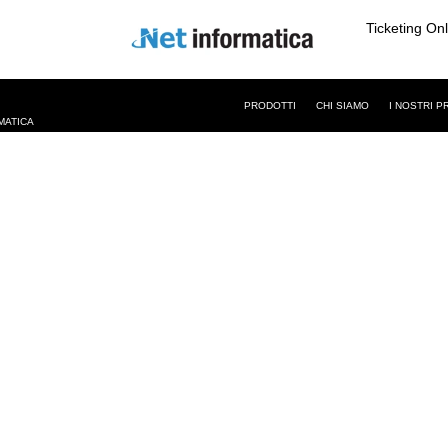
Ticketing On
PRODOTTI
CHI SIAMO
I NOSTRI P
MATICA
RCE
,
WEB MARKETING
rire una farm