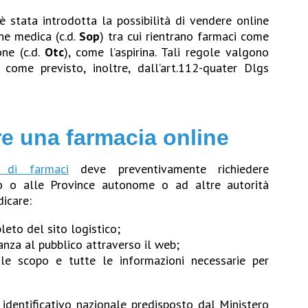
 è stata introdotta la possibilità di vendere online
ne medica (c.d.
Sop
) tra cui rientrano farmaci come
one (c.d.
Otc
), come l’aspirina. Tali regole valgono
come previsto, inoltre, dall’art.112-quater Dlgs
re una farmacia online
 di farmaci
deve preventivamente richiedere
nto o alle Province autonome o ad altre autorità
dicare:
leto del sito logistico;
tanza al pubblico attraverso il web;
ale scopo e tutte le informazioni necessarie per
 identificativo nazionale predisposto dal Ministero