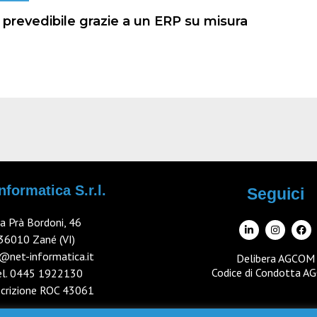
prevedibile grazie a un ERP su misura
nformatica S.r.l.
Seguici
ia Prà Bordoni, 46
36010 Zané (VI)
@net-informatica.it
Delibera AGCOM
Codice di Condotta 
el.
0445 1922130
iscrizione ROC 43061