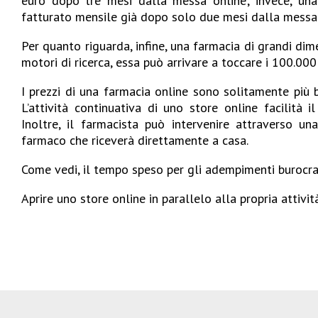
euro dopo tre mesi dalla messa online; invece, un
fatturato mensile già dopo solo due mesi dalla messa 
Per quanto riguarda, infine, una farmacia di grandi dim
motori di ricerca, essa può arrivare a toccare i 100.000
I prezzi di una farmacia online sono solitamente più 
L’attività continuativa di uno store online facilità 
Inoltre, il farmacista può intervenire attraverso una
farmaco che riceverà direttamente a casa.
Come vedi, il tempo speso per gli adempimenti burocr
Aprire uno store online in parallelo alla propria attività