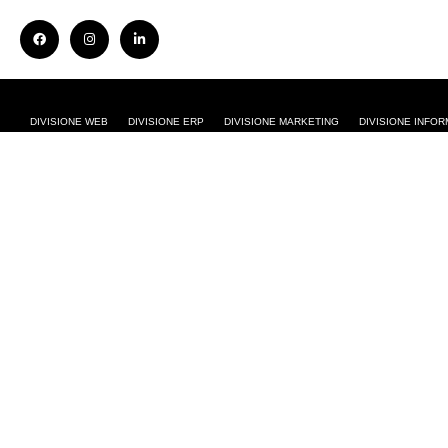
DIVISIONE WEB
DIVISIONE ERP
DIVISIONE MARKETING
DIVISIONE INFOR
BLOG •
CREAZIONE SITI WEB
,
E-COMME
Perchè ap
online