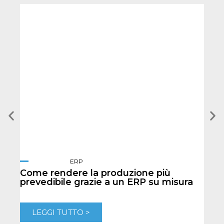
ERP
Come rendere la produzione più
Quan
prevedibile grazie a un ERP su misura
e-c
LEGGI TUTTO >
L