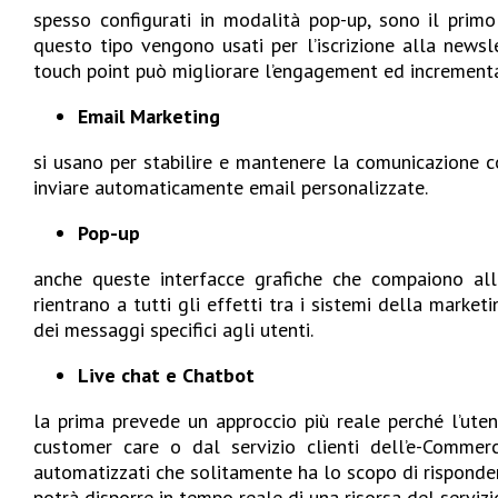
spesso configurati in modalità pop-up, sono il primo
questo tipo vengono usati per l’iscrizione alla newsl
touch point può migliorare l’engagement ed incrementare
Email Marketing
si usano per stabilire e mantenere la comunicazione con
inviare automaticamente email personalizzate.
Pop-up
anche queste interfacce grafiche che compaiono all’
rientrano a tutti gli effetti tra i sistemi della marke
dei messaggi specifici agli utenti.
Live chat e Chatbot
la prima prevede un approccio più reale perché l’uten
customer care o dal servizio clienti dell’e-Commer
automatizzati che solitamente ha lo scopo di rispondere
potrà disporre in tempo reale di una risorsa del servizio