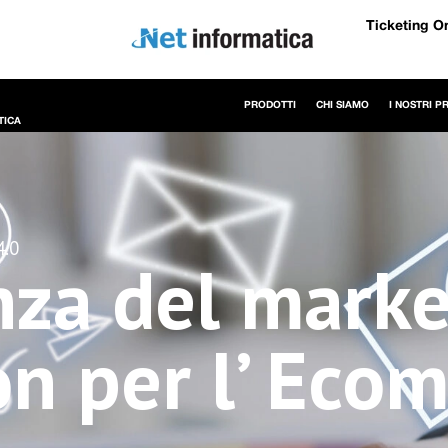
Ticketing O
PRODOTTI
CHI SIAMO
I NOSTRI P
TICA
.0
nza del marke
n per l’ Eco