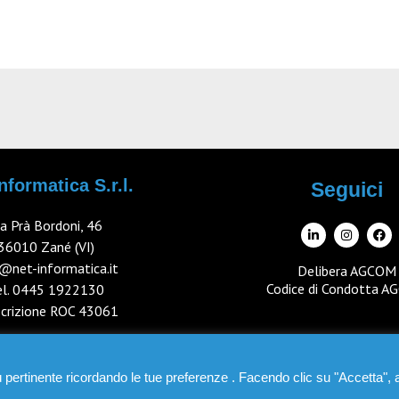
nformatica S.r.l.
Seguici
ia Prà Bordoni, 46
36010 Zané (VI)
@net-informatica.it
Delibera AGCOM
Codice di Condotta 
el.
0445 1922130
iscrizione ROC 43061
iù pertinente ricordando le tue preferenze . Facendo clic su "Accetta", 
Informativa sulla privacy