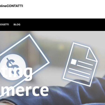
nline
CONTATTI
ROGETTI
BLOG
ting
mmerce