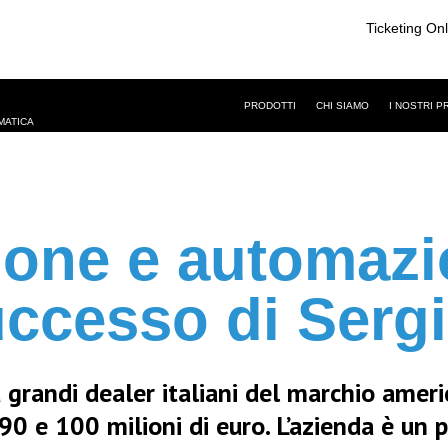
Ticketing On
PRODOTTI
CHI SIAMO
I NOSTRI P
MATICA
zione e automazi
successo di Serg
ù grandi dealer italiani del marchio amer
0 e 100 milioni di euro. L’azienda è un p