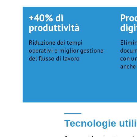
+40% di
Pro
produttività ​
digi
Riduzione dei tempi
Elimin
operativi e miglior gestione
docum
del flusso di lavoro
con u
anche 
Tecnologie util