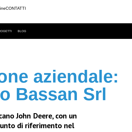
line
CONTATTI
ROGETTI
BLOG
one aziendale:
io Bassan Srl
icano John Deere, con un
unto di riferimento nel