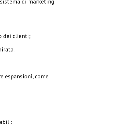
 sistema di marketing
 dei clienti;
irata.
re espansioni, come
bili: