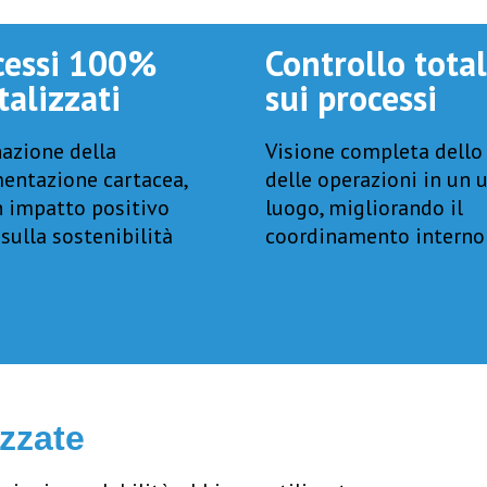
cessi 100%
Controllo tota
talizzati
sui processi
azione della
Visione completa dello
entazione cartacea,
delle operazioni in un 
n impatto positivo
luogo, migliorando il
sulla sostenibilità
coordinamento interno
izzate