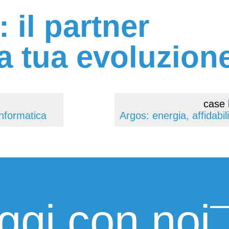
 il partner
a tua evoluzione
case 
Informatica
oggi con noi