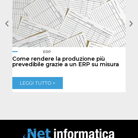
ERP
Come rendere la produzione più
Quan
prevedibile grazie a un ERP su misura
e-c
LEGGI TUTTO >
L