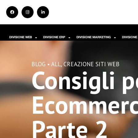
DIVISIONE WEB
DIVISIONE ERP
DIVISIONE MARKETING
DIVISIONE
BLOG •
ALL
,
CREAZIONE SITI WEB
Consigli p
Ecommerce
Parte 2