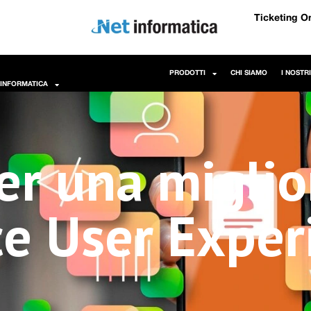
Ticketing O
PRODOTTI
CHI SIAMO
I NOSTR
 INFORMATICA
er una miglio
 User Experi