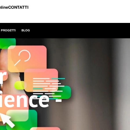
nline
CONTATTI
I PROGETTI
BLOG
r
ence -