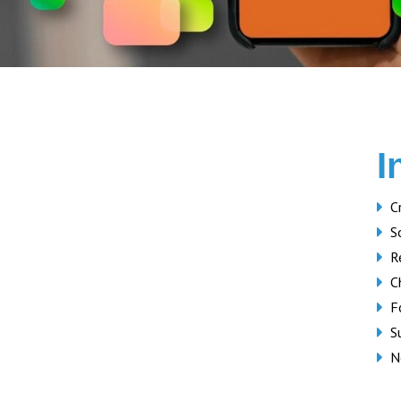
I
C
S
R
C
F
S
N