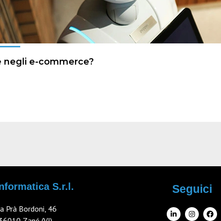
re negli e-commerce?
nformatica S.r.l.
Seguici
ia Prà Bordoni, 46
36010 Zané (VI)