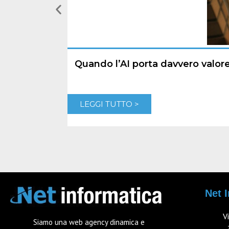
Quando l’AI porta davvero valo
LEGGI TUTTO >
Net I
V
Siamo una web agency dinamica e