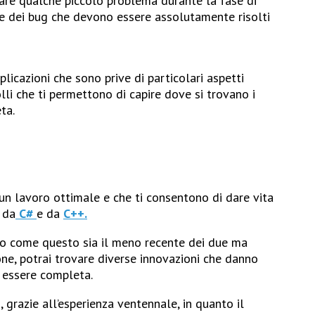
trare qualche piccolo problema durante la fase di
are dei bug che devono essere assolutamente risolti
plicazioni che sono prive di particolari aspetti
lli che ti permettono di capire dove si trovano i
ta.
 un lavoro ottimale e che ti consentono di dare vita
 da
C#
e da
C++
.
to come questo sia il meno recente dei due ma
one, potrai trovare diverse innovazioni che danno
r essere completa.
, grazie all’esperienza ventennale, in quanto il