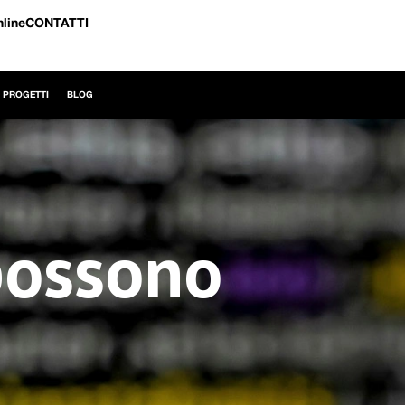
nline
CONTATTI
I PROGETTI
BLOG
 possono