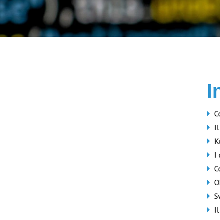
I
C
I
K
I
C
O
S
I