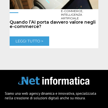
E-COMMERCE
,
INTELLIGENZA
Per
ARTIFICIALE
Quando l’AI porta davvero valore negli
per 
e-commerce?
L
LEGGI TUTTO >
Siamo una web agency dinamica e innovativa, specializzata
nella creazione di soluzioni digitali anche su misura.