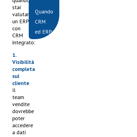
quando
stai
Quando
valutando
un ERP
CRM
con
ed ERP
CRM
sono
integrato:
integrati,
1.
Visibilità
si
completa
ottiene
sul
una
cliente
Il
“single
team
source
vendite
dovrebbe
of
poter
truth”
accedere
a dati
che