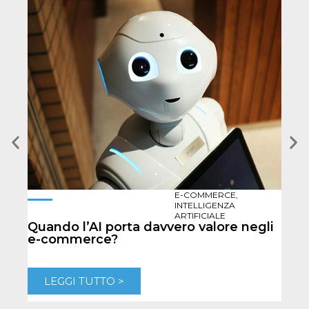
E-COMMERCE
,
INTELLIGENZA
Per
ARTIFICIALE
Quando l’AI porta davvero valore negli
per 
e-commerce?
L
LEGGI TUTTO >