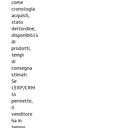
come
migliora
cronologia
sia
acquisti,
stato
l’efficienza
dell’ordine,
operativa
disponibilità
di
che la
prodotti,
relazione
tempi
di
col
consegna
cliente.
stimati.
Se
l’ERP/CRM
lo
permette,
il
venditore
ha in
tempo