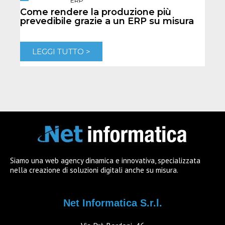
ERP
Come rendere la produzione più
Quan
prevedibile grazie a un ERP su misura
e-c
LEGGI TUTTO >
L
Siamo una web agency dinamica e innovativa, specializzata
nella creazione di soluzioni digitali anche su misura.
Net Informatica S.r.l.