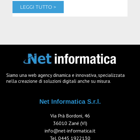
LEGGI TUTTO >
L
Siamo una web agency dinamica e innovativa, specializzata
nella creazione di soluzioni digitali anche su misura.
Net Informatica S.r.l.
Via Prà Bordoni, 46
36010 Zané (VI)
info@net-informatica.it
Tel.
0445 1922130