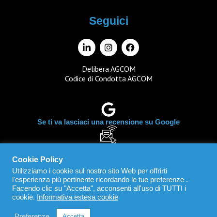
Seguici
Delibera AGCOM
Codice di Condotta AGCOM
Se ti va lasciaci una recensione su Google
Iscrizione alla nostra newsletter
Cookie Policy
Utilizziamo i cookie sul nostro sito Web per offrirti
l'esperienza più pertinente ricordando le tue preferenze .
IT03742880242
Facendo clic su "Accetta", acconsenti all'uso di TUTTI i
cookie.
Informativa estesa cookie
Preferenze
Accetta