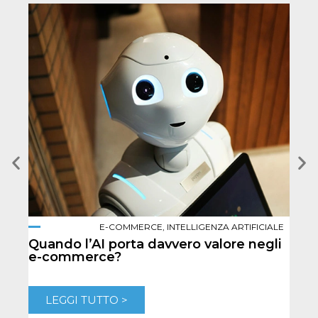
E-COMMERCE
,
INTELLIGENZA ARTIFICIALE
Quando l’AI porta davvero valore negli
Per
e-commerce?
per 
LEGGI TUTTO >
L