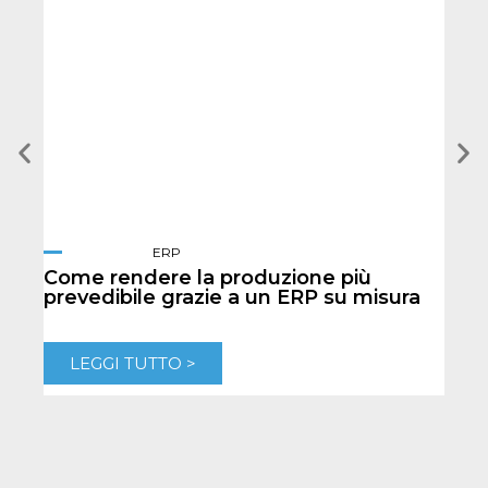
ERP
Come rendere la produzione più
Quan
prevedibile grazie a un ERP su misura
e-c
LEGGI TUTTO >
L